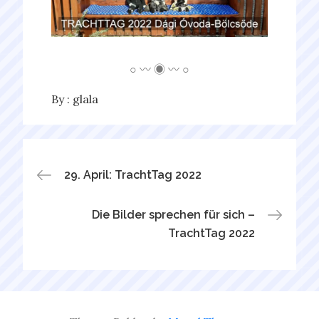
○ 〰 ◉ 〰 ○
By :
glala
Bejegyzés
29. April: TrachtTag 2022
navigáció
Die Bilder sprechen für sich –
TrachtTag 2022