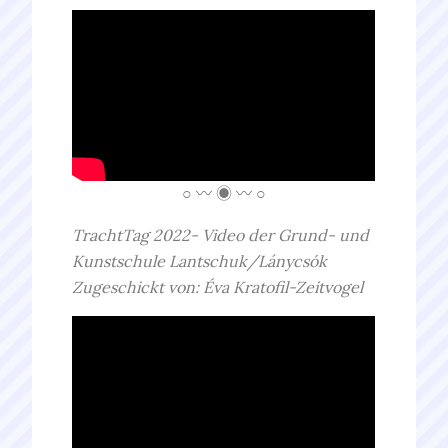
○ 〰 ◉ 〰 ○
TrachtTag 2022- Video der Grund- und
Kunstschule Lantschuk/Lánycsók
Zugeschickt von: Éva Kratofil-Zeitvogel