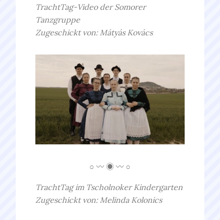
TrachtTag-Video der Somorer
Tanzgruppe
Zugeschickt von: Mátyás Kovács
○ 〰 ◉ 〰 ○
TrachtTag im Tscholnoker Kindergarten
Zugeschickt von: Melinda Kolonics