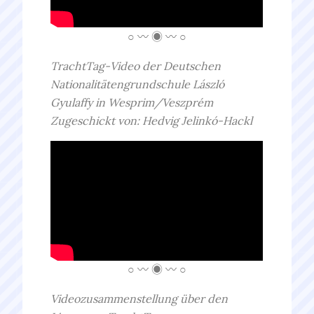
○ 〰 ◉ 〰 ○
TrachtTag-Video der Deutschen
Nationalitätengrundschule László
Gyulaffy in Wesprim/Veszprém
Zugeschickt von: Hedvig Jelinkó-Hackl
○ 〰 ◉ 〰 ○
Videozusammenstellung über den