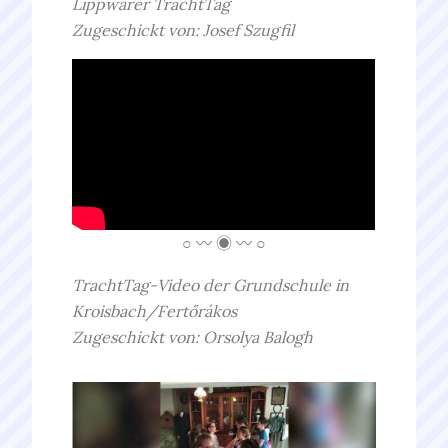
Lippwarer TrachtTag
Zugeschickt von: Josef Szugfil
○ 〰 ◉ 〰 ○
TrachtTag-Video der Grundschule in
Kroisbach/Fertőrákos
Zugeschickt von: Orsolya Balogh