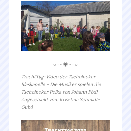
○ 〰 ◉ 〰 ○
TrachtTag-Video der Tscholnoker
Blaskapelle – Die Musiker spielen die
Tscholnoker Polka von Johann Fódi.
Zugeschickt von: Krisztina Schmidt-
Gubó