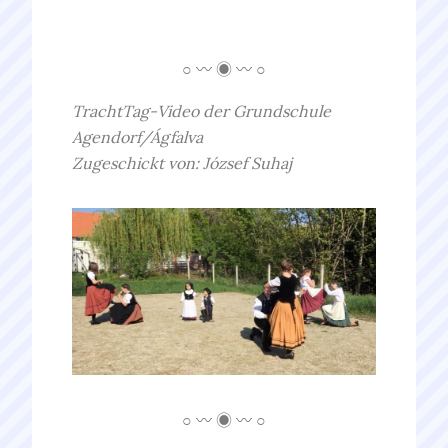
○ 〰 ◉ 〰 ○
TrachtTag-Video der Grundschule
Agendorf/Ágfalva
Zugeschickt von: József Suhaj
○ 〰 ◉ 〰 ○