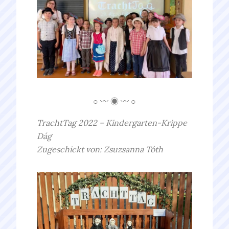
○ 〰 ◉ 〰 ○
TrachtTag 2022 – Kindergarten-Krippe
Dág
Zugeschickt von: Zsuzsanna Tóth