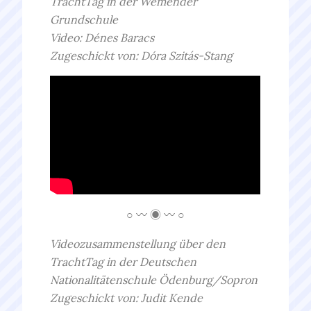
TrachtTag in der Wemender
Grundschule
Video: Dénes Baracs
Zugeschickt von: Dóra Szitás-Stang
○ 〰 ◉ 〰 ○
Videozusammenstellung über den
TrachtTag in der Deutschen
Nationalitätenschule Ödenburg/Sopron
Zugeschickt von: Judit Kende