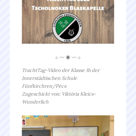
○ 〰 ◉ 〰 ○
TrachtTag-Video der Klasse 1b der
Innerstädtischen Schule
Fünfkirchren/Pécs
Zugeschickt von: Viktória Kleics-
Wunderlich