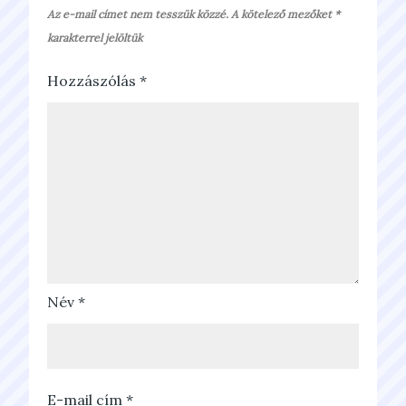
Az e-mail címet nem tesszük közzé.
A kötelező mezőket
*
karakterrel jelöltük
Hozzászólás
*
Név
*
E-mail cím
*