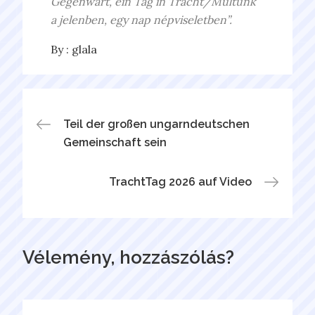
Gegenwart, ein Tag in Tracht/Múltunk
a jelenben, egy nap népviseletben”.
By :
glala
Bejegyzés
Teil der großen ungarndeutschen
Gemeinschaft sein
navigáció
TrachtTag 2026 auf Video
Vélemény, hozzászólás?