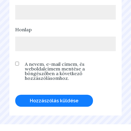
Honlap
A nevem, e-mail címem, és
weboldalcímem mentése a
böngészőben a következő
hozzászólásomhoz.