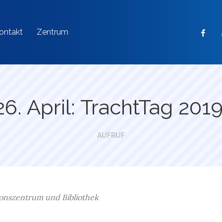
Faceb
ontakt
Zentrum
26. April: TrachtTag 2019
AUFRUF
onszentrum und Bibliothek