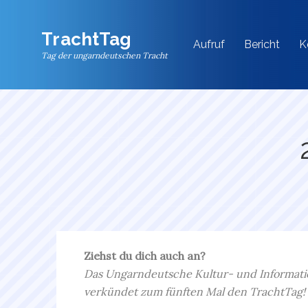
Skip
to
TrachtTag
content
Aufruf
Bericht
K
Tag der ungarndeutschen Tracht
Ziehst du dich auch an?
Das Ungarndeutsche Kultur- und Informati
verkündet zum fünften Mal den TrachtTag!