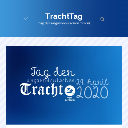
Skip
to
TrachtTag
content
search
Tag der ungarndeutschen Tracht