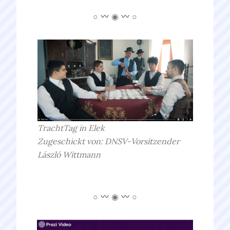
○
◉
○
TrachtTag in Elek
Zugeschickt von: DNSV-Vorsitzender
László
Wittmann
○
◉
○