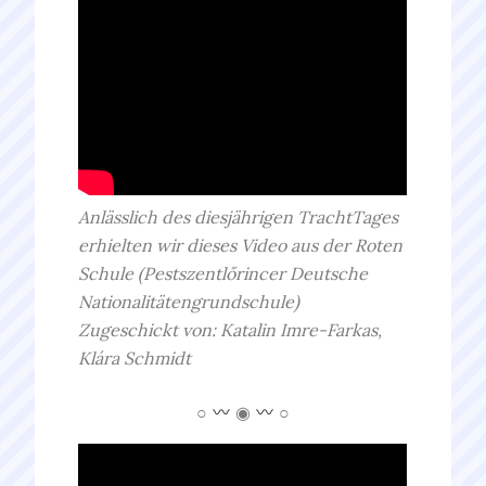
Anlässlich des diesjährigen TrachtTages
erhielten wir dieses Video aus der Roten
Schule (Pestszentlőrincer Deutsche
Nationalitätengrundschule)
Zugeschickt von: Katalin Imre-Farkas,
Klára Schmidt
○
◉
○