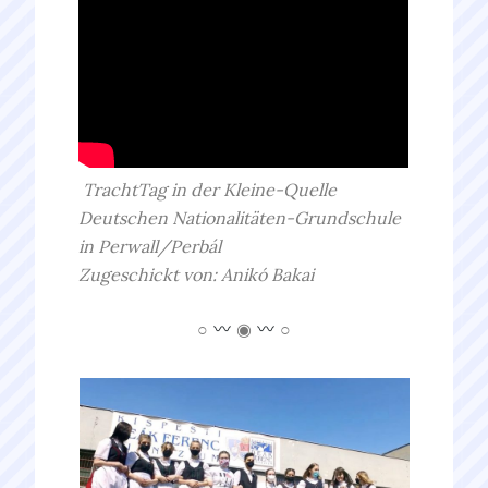
TrachtTag in der Kleine-Quelle
Deutschen Nationalitäten-Grundschule
in Perwall/Perbál
Zugeschickt von: Anikó Bakai
○
◉
○