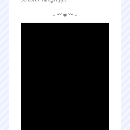
○
◉
○