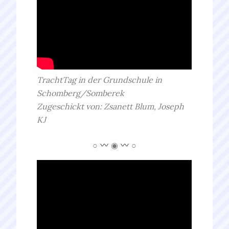
TrachtTag in der Grundschule in
Schomberg/Somberek
Zugeschickt von: Zsanett Blum, Joseph
KJ
○
◉
○