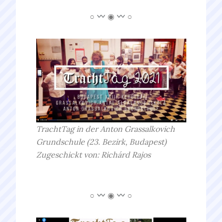
○
◉
○
TrachtTag in der Anton
Grassalkovich
Grundschule (23. Bezirk, Budapest)
Zugeschickt von:
Richárd
Rajos
○
◉
○