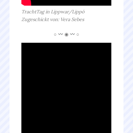
TrachtTag in Lippwar/Lippó
Zugeschickt von: Vera Sebes
○
◉
○