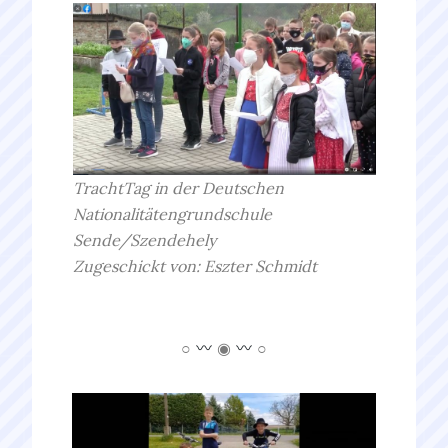
TrachtTag in der Deutschen
Nationalitätengrundschule
Sende/
Szendehely
Zugeschickt von:
Eszter
Schmidt
○
◉
○