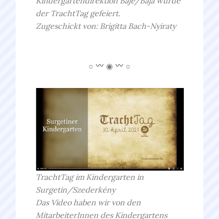
Kindergartendirektion Baje/Baja wurde
der TrachtTag gefeiert.
Zugeschickt von: Brigitta Bach-Nyiraty
○
◉
○
TrachtTag im Kindergarten in
Surgetin/
Szederkény
Das Video haben wir von den
MitarbeiterInnen des Kindergartens