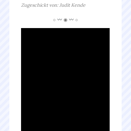
Zugeschickt von: Judit Kende
○
◉
○