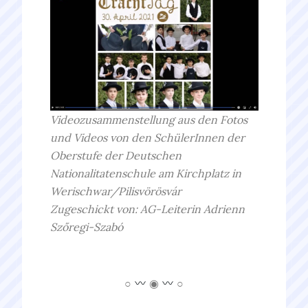
Videozusammenstellung aus den Fotos
und Videos von den SchülerInnen der
Oberstufe der Deutschen
Nationalitatenschule am Kirchplatz in
Werischwar
/Pilisvörösvár
Zugeschickt von: AG-Leiterin
Adrienn
Szőregi-Szabó
○
◉
○