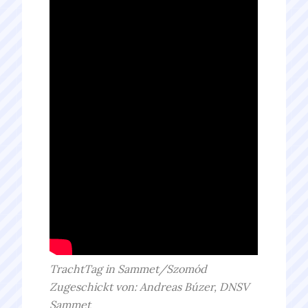
TrachtTag in Sammet/Szomód
Zugeschickt von: Andreas Búzer, DNSV
Sammet