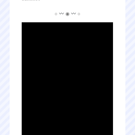
○
◉
○