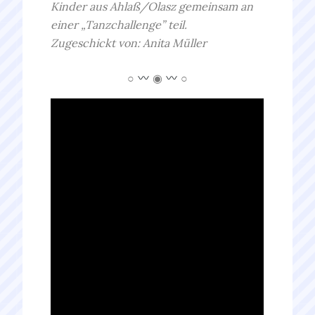
Kinder aus Ahlaß/Olasz gemeinsam an
einer „Tanzchallenge” teil.
Zugeschickt von: Anita Müller
○
◉
○