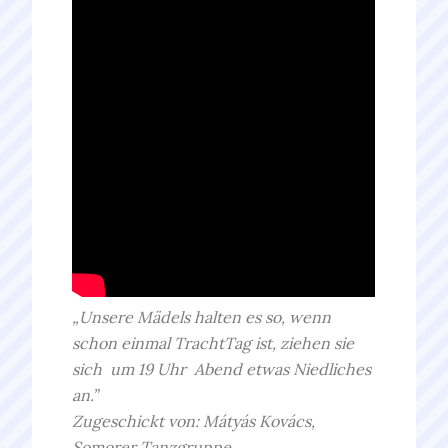
„Unsere Mädels halten es so, wenn
schon einmal TrachtTag ist, ziehen sie
sich um 19 Uhr Abend etwas Niedliches
an.”
Zugeschickt von:
Mátyás Kovács,
Somorer Tanzgruppe