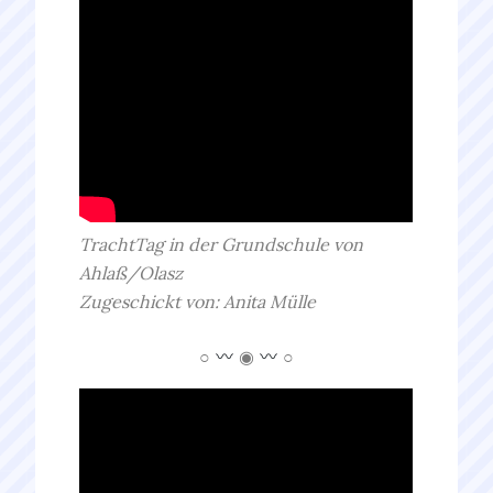
TrachtTag in der Grundschule von
Ahlaß/Olasz
Zugeschickt von: Anita Mülle
○
◉
○