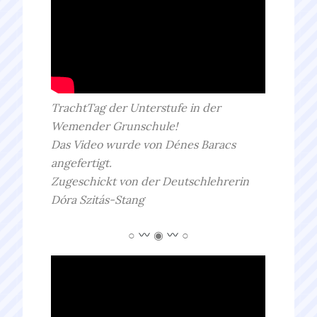
TrachtTag der Unterstufe in der
Wemender Grunschule!
Das Video wurde von Dénes Baracs
angefertigt.
Zugeschickt von der Deutschlehrerin
Dóra Szitás-Stang
○
◉
○