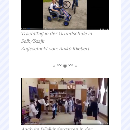
TrachtTag in der Grundschule in
Seik/Szajk
Zugeschickt von:
Anikó
Kliebert
○
◉
○
Auch im Filialkindergarten in der