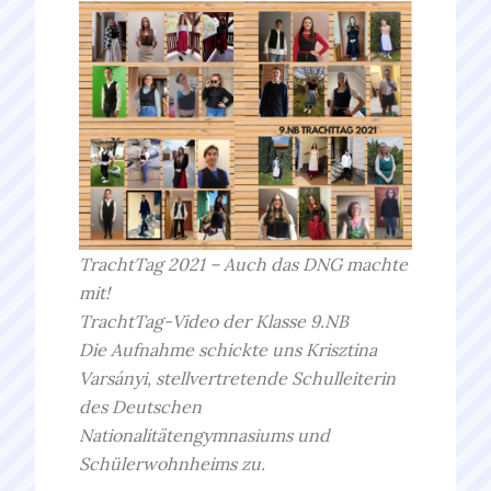
TrachtTag 2021 – Auch das DNG machte
mit!
TrachtTag-Video der Klasse 9.NB
Die Aufnahme schickte uns Krisztina
Varsányi, stellvertretende Schulleiterin
des Deutschen
Nationalitätengymnasiums und
Schülerwohnheims zu.