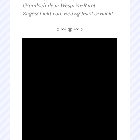
Grundschule in Wesprim-Ratot
Zugeschickt von: Hedvig Jelinko-Hackl
○
◉
○