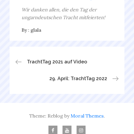
Wir danken allen, die den Tag der
ungarndeutschen Tracht mitfeierten!
By :
glala
Bejegyzés
TrachtTag 2021 auf Video
navigáció
29. April: TrachtTag 2022
Theme: Reblog by
Moral Themes
.
Facebook
Youtube
Instagram