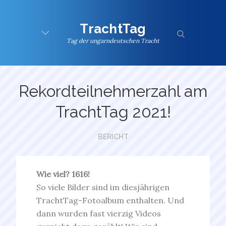
Skip
to
TrachtTag
content
search
Tag der ungarndeutschen Tracht
Rekordteilnehmerzahl am
TrachtTag 2021!
BERICHT
Wie viel? 1616!
So viele Bilder sind im diesjährigen
TrachtTag-Fotoalbum enthalten. Und
dann wurden fast vierzig Videos